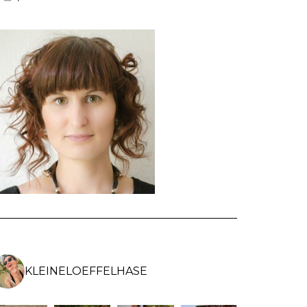
VON
VON
VON
KLEINELOEFFELHASEDE
KLEINELOEFFELHASE
KLEINELOEFFEL
AUF
AUF
AUF
FACEBOOK
INSTAGRAM
PINTEREST
ANZEIGEN
ANZEIGEN
ANZEIGEN
KLEINELOEFFELHASE