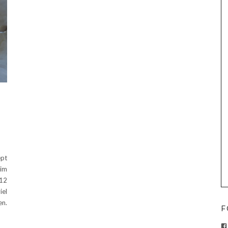
ept
 im
 12
iel
en.
F