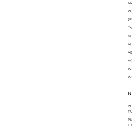
M
RE
SP
TA
V
V
V
VO
W
W
N
RE
F
PI
H