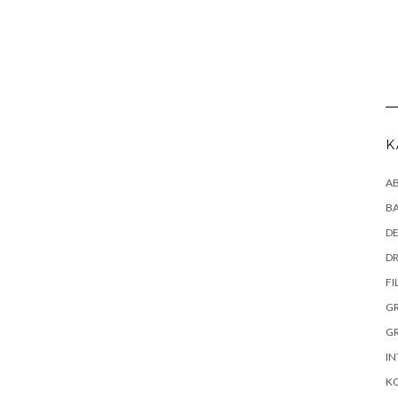
K
AB
B
DE
DR
FI
G
G
IN
K