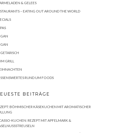
ARMELADEN & GELEES
STAURANTS – EATING OUT AROUND THE WORLD
ECIALS
PAS
EGAN
EGAN
EGETARISCH
M GRILL
EIHNACHTEN
ISSENSWERTES RUND UM FOODS
EUESTE BEITRÄGE
ZEPT: BÖHMISCHER KÄSEKUCHEN MIT AROMATISCHER
ÜLLUNG
CASSO-KUCHEN: REZEPT MIT APFELMARK &
ASELNUSSSTREUSELN