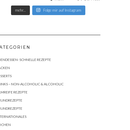
mehr...
Folge mir auf Instagram
ATEGORIEN
ENDESSEN- SCHNELLE REZEPTE
ACKEN
SSERTS
INKS – NON-ALCOHOLIC & ALCOHOLIC
LMREIFE REZEPTE
RUNDREZEPTE
RUNDREZEPTE
TERNATIONALES
OCHEN