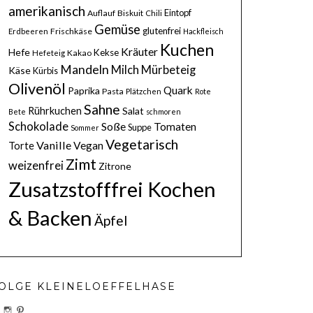
amerikanisch
Eintopf
Auflauf
Biskuit
Chili
Gemüse
glutenfrei
Frischkäse
Erdbeeren
Hackfleisch
Kuchen
Kräuter
Hefe
Kekse
Kakao
Hefeteig
Mandeln
Milch
Mürbeteig
Käse
Kürbis
Olivenöl
Quark
Paprika
Pasta
Plätzchen
Rote
Sahne
Rührkuchen
Salat
Bete
schmoren
Schokolade
Soße
Tomaten
Suppe
Sommer
Vegetarisch
Vanille
Vegan
Torte
Zimt
weizenfrei
Zitrone
Zusatzstofffrei Kochen
& Backen
Äpfel
OLGE KLEINELOEFFELHASE
PROFIL
PROFIL
PROFIL