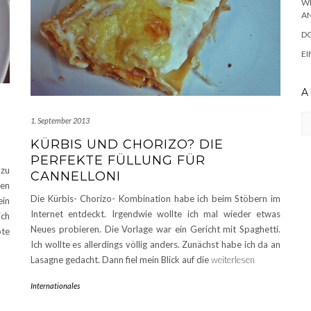
WE
N
D
EI
A
Ar
1. September 2013
KÜRBIS UND CHORIZO? DIE
PERFEKTE FÜLLUNG FÜR
 zu
CANNELLONI
den
Die Kürbis- Chorizo- Kombination habe ich beim Stöbern im
ein
Internet entdeckt. Irgendwie wollte ich mal wieder etwas
ich
Neues probieren. Die Vorlage war ein Gericht mit Spaghetti.
te
Ich wollte es allerdings völlig anders. Zunächst habe ich da an
Lasagne gedacht. Dann fiel mein Blick auf die
weiterlesen
Internationales