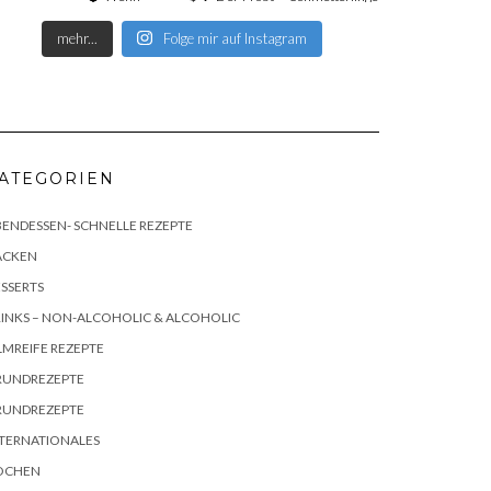
mehr...
Folge mir auf Instagram
ATEGORIEN
ENDESSEN- SCHNELLE REZEPTE
ACKEN
SSERTS
INKS – NON-ALCOHOLIC & ALCOHOLIC
LMREIFE REZEPTE
RUNDREZEPTE
RUNDREZEPTE
TERNATIONALES
OCHEN