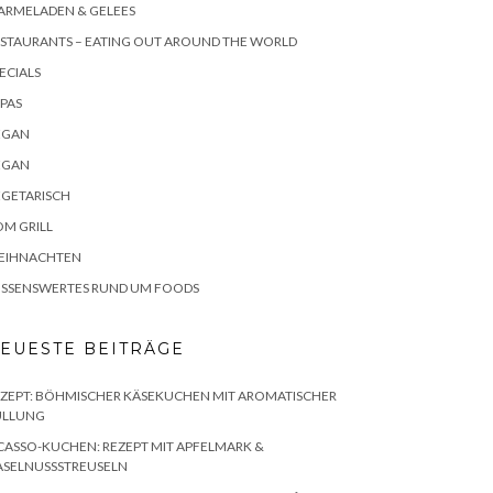
ARMELADEN & GELEES
STAURANTS – EATING OUT AROUND THE WORLD
ECIALS
PAS
EGAN
EGAN
EGETARISCH
M GRILL
EIHNACHTEN
ISSENSWERTES RUND UM FOODS
EUESTE BEITRÄGE
ZEPT: BÖHMISCHER KÄSEKUCHEN MIT AROMATISCHER
ÜLLUNG
CASSO-KUCHEN: REZEPT MIT APFELMARK &
ASELNUSSSTREUSELN