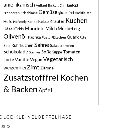
amerikanisch
Eintopf
Auflauf
Biskuit
Chili
Gemüse
glutenfrei
Frischkäse
Erdbeeren
Hackfleisch
Kuchen
Kräuter
Hefe
Kekse
Kakao
Hefeteig
Mandeln
Milch
Mürbeteig
Käse
Kürbis
Olivenöl
Quark
Paprika
Pasta
Plätzchen
Rote
Sahne
Rührkuchen
Salat
Bete
schmoren
Schokolade
Soße
Tomaten
Suppe
Sommer
Vegetarisch
Vanille
Vegan
Torte
Zimt
weizenfrei
Zitrone
Zusatzstofffrei Kochen
& Backen
Äpfel
OLGE KLEINELOEFFELHASE
PROFIL
PROFIL
PROFIL