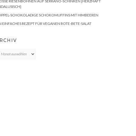
ISSE RIESENBOHNEN AUF SERRANO-SCHINKEN {HERZHAFT A
DALUSISCH}
OPPEL-SCHOKOLADIGE SCHOKOMUFFINS MIT HIMBEEREN
N EINFACHES REZEPT FÜR VEGANEN ROTE-BETE-SALAT
RCHIV
chiv