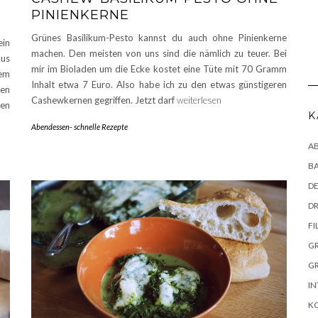
PINIENKERNE
Grünes Basilikum-Pesto kannst du auch ohne Pinienkerne
in
machen. Den meisten von uns sind die nämlich zu teuer. Bei
aus
mir im Bioladen um die Ecke kostet eine Tüte mit 70 Gramm
nem
Inhalt etwa 7 Euro. Also habe ich zu den etwas günstigeren
ten
Cashewkernen gegriffen. Jetzt darf
weiterlesen
den
K
Abendessen- schnelle Rezepte
AB
B
DE
DR
FI
G
G
IN
K