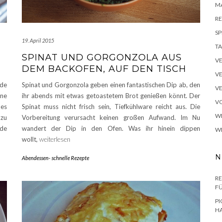
M
RE
SP
19. April 2015
TA
SPINAT UND GORGONZOLA AUS
V
DEM BACKOFEN, AUF DEN TISCH
V
de
Spinat und Gorgonzola geben einen fantastischen Dip ab, den
V
ine
ihr abends mit etwas getoastetem Brot genießen könnt. Der
VO
 es
Spinat muss nicht frisch sein, Tiefkühlware reicht aus. Die
W
 zu
Vorbereitung verursacht keinen großen Aufwand. Im Nu
de
wandert der Dip in den Ofen. Was ihr hinein dippen
W
wollt,
weiterlesen
N
Abendessen- schnelle Rezepte
RE
F
PI
H