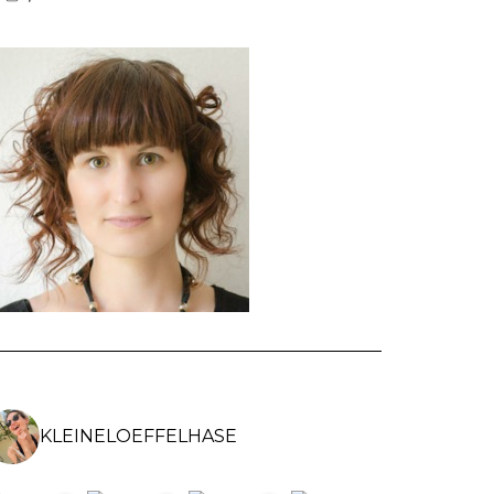
VON
VON
VON
KLEINELOEFFELHASEDE
KLEINELOEFFELHASE
KLEINELOEFFEL
AUF
AUF
AUF
FACEBOOK
INSTAGRAM
PINTEREST
ANZEIGEN
ANZEIGEN
ANZEIGEN
KLEINELOEFFELHASE