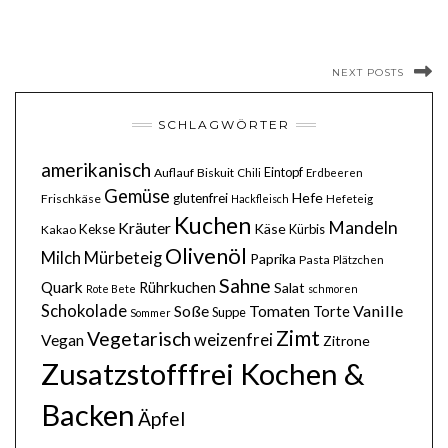
NEXT POSTS
SCHLAGWÖRTER
amerikanisch
Eintopf
Auflauf
Biskuit
Chili
Erdbeeren
Gemüse
Hefe
glutenfrei
Frischkäse
Hackfleisch
Hefeteig
Kuchen
Mandeln
Kräuter
Käse
Kekse
Kürbis
Kakao
Olivenöl
Milch
Mürbeteig
Paprika
Pasta
Plätzchen
Sahne
Quark
Rührkuchen
Salat
Rote Bete
schmoren
Schokolade
Soße
Vanille
Tomaten
Torte
Suppe
Sommer
Zimt
Vegetarisch
weizenfrei
Vegan
Zitrone
Zusatzstofffrei Kochen &
Backen
Äpfel