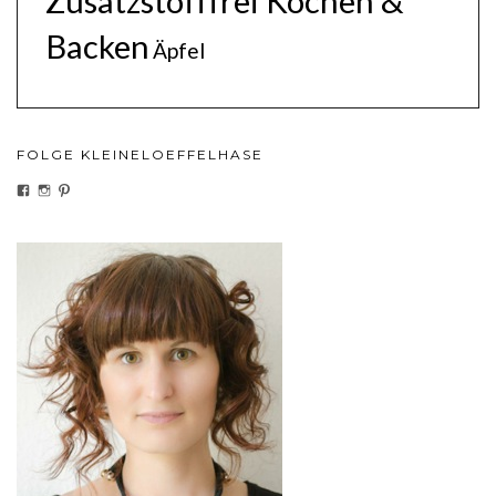
Zusatzstofffrei Kochen &
Backen
Äpfel
FOLGE KLEINELOEFFELHASE
PROFIL
PROFIL
PROFIL
VON
VON
VON
KLEINELOEFFELHASEDE
KLEINELOEFFELHASE
KLEINELOEFFEL
AUF
AUF
AUF
FACEBOOK
INSTAGRAM
PINTEREST
ANZEIGEN
ANZEIGEN
ANZEIGEN