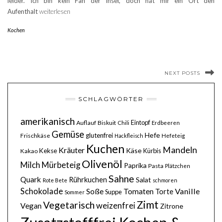
leider. Ich bin kein Fan der Insel, doch hat mir ein Ort den
Aufenthalt
weiterlesen
Kochen
NEXT POSTS
SCHLAGWÖRTER
amerikanisch
Eintopf
Auflauf
Biskuit
Chili
Erdbeeren
Gemüse
Hefe
glutenfrei
Frischkäse
Hackfleisch
Hefeteig
Kuchen
Mandeln
Kräuter
Käse
Kekse
Kürbis
Kakao
Olivenöl
Milch
Mürbeteig
Paprika
Pasta
Plätzchen
Sahne
Quark
Rührkuchen
Salat
Rote Bete
schmoren
Schokolade
Soße
Vanille
Tomaten
Torte
Suppe
Sommer
Zimt
Vegetarisch
weizenfrei
Vegan
Zitrone