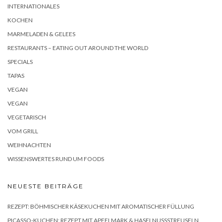
INTERNATIONALES
KOCHEN
MARMELADEN & GELEES
RESTAURANTS – EATING OUT AROUND THE WORLD
SPECIALS
TAPAS
VEGAN
VEGAN
VEGETARISCH
VOM GRILL
WEIHNACHTEN
WISSENSWERTES RUND UM FOODS
NEUESTE BEITRÄGE
REZEPT: BÖHMISCHER KÄSEKUCHEN MIT AROMATISCHER FÜLLUNG
PICASSO-KUCHEN: REZEPT MIT APFELMARK & HASELNUSSSTREUSELN