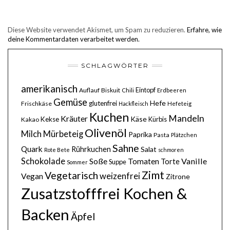
Diese Website verwendet Akismet, um Spam zu reduzieren.
Erfahre, wie
deine Kommentardaten verarbeitet werden.
SCHLAGWÖRTER
amerikanisch
Eintopf
Auflauf
Biskuit
Chili
Erdbeeren
Gemüse
Hefe
glutenfrei
Frischkäse
Hackfleisch
Hefeteig
Kuchen
Mandeln
Kräuter
Käse
Kekse
Kürbis
Kakao
Olivenöl
Milch
Mürbeteig
Paprika
Pasta
Plätzchen
Sahne
Quark
Rührkuchen
Salat
Rote Bete
schmoren
Schokolade
Soße
Vanille
Tomaten
Torte
Suppe
Sommer
Zimt
Vegetarisch
weizenfrei
Vegan
Zitrone
Zusatzstofffrei Kochen &
Backen
Äpfel