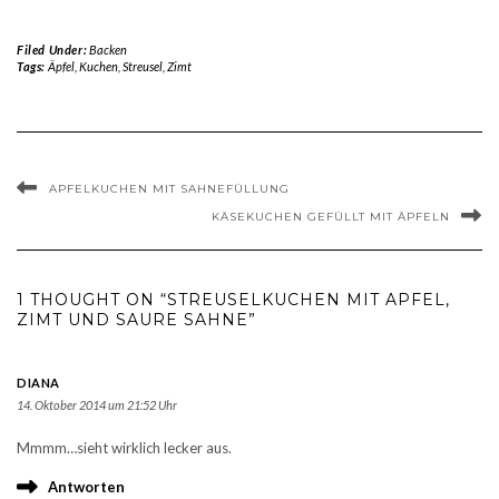
Filed Under:
Backen
Tags:
Äpfel
,
Kuchen
,
Streusel
,
Zimt
APFELKUCHEN MIT SAHNEFÜLLUNG
KÄSEKUCHEN GEFÜLLT MIT ÄPFELN
1 THOUGHT ON “STREUSELKUCHEN MIT APFEL,
ZIMT UND SAURE SAHNE”
DIANA
14. Oktober 2014 um 21:52 Uhr
Mmmm…sieht wirklich lecker aus.
Antworten