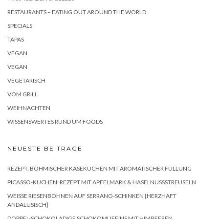
RESTAURANTS – EATING OUT AROUND THE WORLD
SPECIALS
TAPAS
VEGAN
VEGAN
VEGETARISCH
VOM GRILL
WEIHNACHTEN
WISSENSWERTES RUND UM FOODS
NEUESTE BEITRÄGE
REZEPT: BÖHMISCHER KÄSEKUCHEN MIT AROMATISCHER FÜLLUNG
PICASSO-KUCHEN: REZEPT MIT APFELMARK & HASELNUSSSTREUSELN
WEISSE RIESENBOHNEN AUF SERRANO-SCHINKEN {HERZHAFT A
NDALUSISCH}
DOPPEL-SCHOKOLADIGE SCHOKOMUFFINS MIT HIMBEEREN