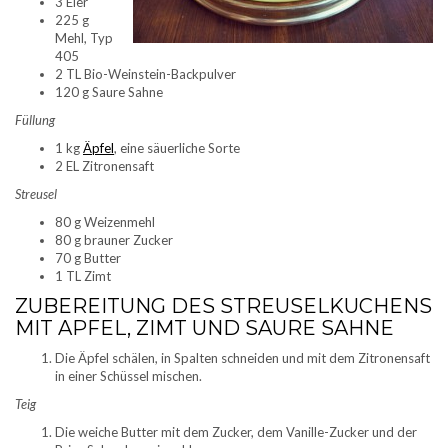
3 Eier
225 g
Mehl, Typ
405
2 TL Bio-Weinstein-Backpulver
120 g Saure Sahne
Füllung
1 kg
Äpfel
, eine säuerliche Sorte
2 EL Zitronensaft
Streusel
80 g Weizenmehl
80 g brauner Zucker
70 g Butter
1 TL Zimt
ZUBEREITUNG DES STREUSELKUCHENS
MIT APFEL, ZIMT UND SAURE SAHNE
Die Äpfel schälen, in Spalten schneiden und mit dem Zitronensaft
in einer Schüssel mischen.
Teig
Die weiche Butter mit dem Zucker, dem Vanille-Zucker und der