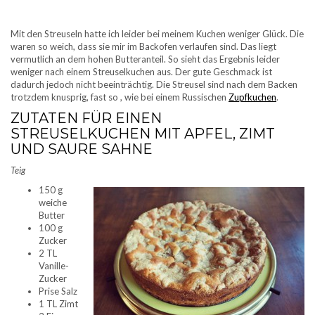
Mit den Streuseln hatte ich leider bei meinem Kuchen weniger Glück. Die
waren so weich, dass sie mir im Backofen verlaufen sind. Das liegt
vermutlich an dem hohen Butteranteil. So sieht das Ergebnis leider
weniger nach einem Streuselkuchen aus. Der gute Geschmack ist
dadurch jedoch nicht beeinträchtig. Die Streusel sind nach dem Backen
trotzdem knusprig, fast so , wie bei einem Russischen
Zupfkuchen
.
ZUTATEN FÜR EINEN
STREUSELKUCHEN MIT APFEL, ZIMT
UND SAURE SAHNE
Teig
150 g
weiche
Butter
100 g
Zucker
2 TL
Vanille-
Zucker
Prise Salz
1 TL Zimt