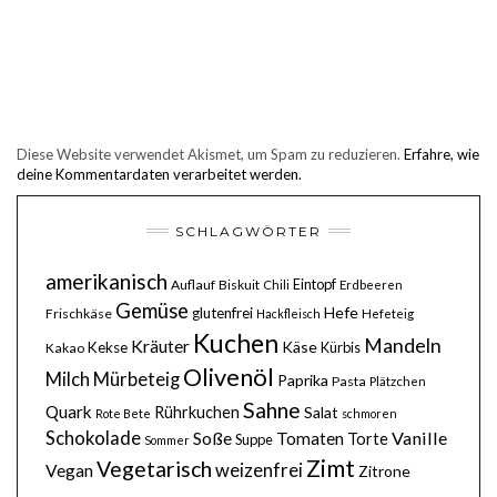
Diese Website verwendet Akismet, um Spam zu reduzieren.
Erfahre, wie
deine Kommentardaten verarbeitet werden.
SCHLAGWÖRTER
amerikanisch
Eintopf
Auflauf
Biskuit
Chili
Erdbeeren
Gemüse
Hefe
glutenfrei
Frischkäse
Hackfleisch
Hefeteig
Kuchen
Mandeln
Kräuter
Käse
Kekse
Kürbis
Kakao
Olivenöl
Milch
Mürbeteig
Paprika
Pasta
Plätzchen
Sahne
Quark
Rührkuchen
Salat
Rote Bete
schmoren
Schokolade
Soße
Vanille
Tomaten
Torte
Suppe
Sommer
Zimt
Vegetarisch
weizenfrei
Vegan
Zitrone