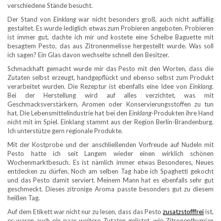
verschiedene Stände besucht.
Der Stand von
Einklang
war nicht besonders groß, auch nicht auffällig
gestaltet. Es wurde lediglich etwas zum Probieren angeboten. Probieren
ist immer gut, dachte ich mir und kostete eine Scheibe Baguette mit
besagtem Pesto, das aus Zitronenmelisse hergestellt wurde. Was soll
ich sagen? Ein Glas davon wechselte schnell den Besitzer.
Schmackhaft gemacht wurde mir das Pesto mit den Worten, dass die
Zutaten selbst erzeugt, handgepflückt und ebenso selbst zum Produkt
verarbeitet wurden. Die Rezeptur ist ebenfalls eine Idee von
Einklang
.
Bei der Herstellung wird auf alles verzichtet, was mit
Geschmacksverstärkern, Aromen oder Konservierungsstoffen zu tun
hat. Die Lebensmittelindustrie hat bei den
Einklang
-Produkten ihre Hand
nicht mit im Spiel. Einklang stammt aus der Region Berlin-Brandenburg.
Ich unterstütze gern regionale Produkte.
Mit der Kostprobe und der anschließenden Vorfreude auf Nudeln mit
Pesto hatte ich seit Langem wieder einen wirklich schönen
Wochenmarktbesuch. Es ist nämlich immer etwas Besonderes, Neues
entdecken zu dürfen. Noch am selben Tag habe ich Spaghetti gekocht
und das Pesto damit serviert. Meinem Mann hat es ebenfalls sehr gut
geschmeckt. Dieses zitronige Aroma passte besonders gut zu diesem
heißen Tag.
Auf dem Etikett war nicht nur zu lesen, dass das Pesto
zusatzstofffrei
ist,
es waren auch ein paar weitere Zutaten gelistet, wie Zitronenthymian