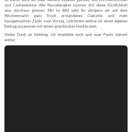
und Cashewkerne. Alle Nussallergiker können sich diese Köstlichkeit
also durchaus gönnen. Mit im Bild seht ihr übrigens ein auf dem
Wochenmarkt ganz frisch erstandenes Ciabatta und mein
hausgemachtes Zaziki vom Vortag. Letzterem widme ich einen eigenen
Beitrag zusammen mit einem griechischen Hackbraten.
Vielen Dank an
Einklang
. Ich empfehle euch und euer Pesto hiermit
weiter.