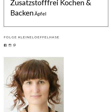
Zusatzstofffrei Kochen &
Backen
Äpfel
FOLGE KLEINELOEFFELHASE
PROFIL
PROFIL
PROFIL
VON
VON
VON
KLEINELOEFFELHASEDE
KLEINELOEFFELHASE
KLEINELOEFFEL
AUF
AUF
AUF
FACEBOOK
INSTAGRAM
PINTEREST
ANZEIGEN
ANZEIGEN
ANZEIGEN