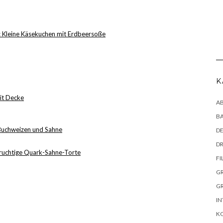
g: Kleine Käsekuchen mit Erdbeersoße
K
it Decke
AB
B
 Buchweizen und Sahne
DE
DR
fruchtige Quark-Sahne-Torte
FI
G
G
IN
K