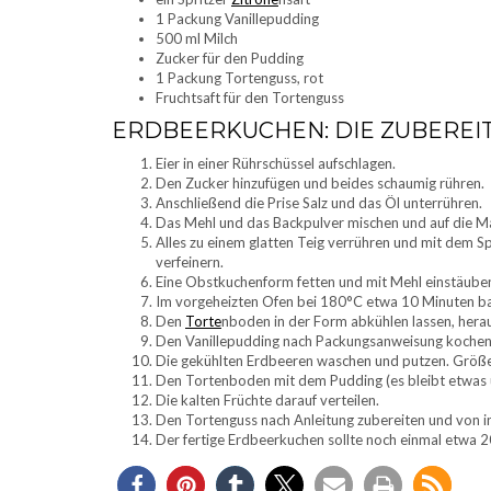
1 Packung Vanillepudding
500 ml Milch
Zucker für den Pudding
1 Packung Tortenguss, rot
Fruchtsaft für den Tortenguss
ERDBEERKUCHEN: DIE ZUBEREI
Eier in einer Rührschüssel aufschlagen.
Den Zucker hinzufügen und beides schaumig rühren.
Anschließend die Prise Salz und das Öl unterrühren.
Das Mehl und das Backpulver mischen und auf die M
Alles zu einem glatten Teig verrühren und mit dem Sp
verfeinern.
Eine Obstkuchenform fetten und mit Mehl einstäuben
Im vorgeheizten Ofen bei 180°C etwa 10 Minuten ba
Den
Torte
nboden in der Form abkühlen lassen, herau
Den Vanillepudding nach Packungsanweisung kochen 
Die gekühlten Erdbeeren waschen und putzen. Größe
Den Tortenboden mit dem Pudding (es bleibt etwas üb
Die kalten Früchte darauf verteilen.
Den Tortenguss nach Anleitung zubereiten und von i
Der fertige Erdbeerkuchen sollte noch einmal etwa 20