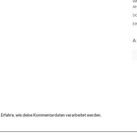
WE
N
D
EI
A
Ar
.
Erfahre, wie deine Kommentardaten verarbeitet werden.