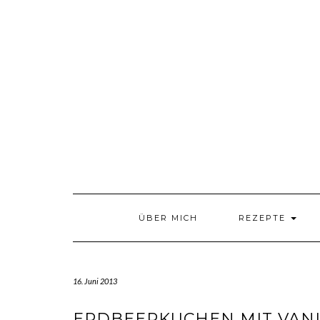
Skip
to
content
ÜBER MICH
REZEPTE
16. Juni 2013
ERDBEERKUCHEN MIT VAN