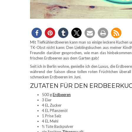
Mit Tiefkühlerdbeeren kann man so einige leckere Kuchen un
TK-Obst nicht kann: Den Lieblingskuchen aus meiner Kindhe
Freundin darüber gesprochen, wie man das hinbekommen 
frischen Erdbeeren aus dem Garten gab!
Seit ich in Berlin wohne, genieße ich den Luxus, die Erdbee
während der Saison diese tollen roten Früchtchen überal
schmecken Erdbeeren im Juni.
ZUTATEN FÜR DEN ERDBEERKU
500 g
Erdbeeren
3 Eier
4 EL Zucker
4 EL Pflanzenöl
1 Prise Salz
4 EL Mehl
½ Tüte Backpulver
ein Spritzer
Zitrone
nsaft