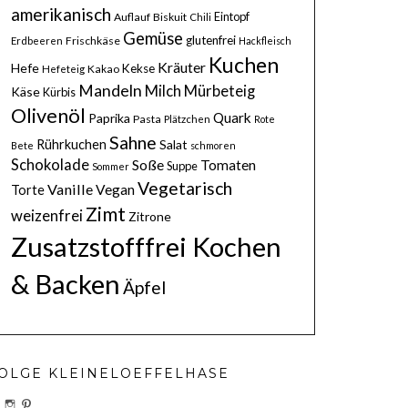
amerikanisch
Eintopf
Auflauf
Biskuit
Chili
Gemüse
glutenfrei
Frischkäse
Erdbeeren
Hackfleisch
Kuchen
Kräuter
Hefe
Kekse
Kakao
Hefeteig
Mandeln
Milch
Mürbeteig
Käse
Kürbis
Olivenöl
Quark
Paprika
Pasta
Plätzchen
Rote
Sahne
Rührkuchen
Salat
Bete
schmoren
Schokolade
Soße
Tomaten
Suppe
Sommer
Vegetarisch
Vanille
Vegan
Torte
Zimt
weizenfrei
Zitrone
Zusatzstofffrei Kochen
& Backen
Äpfel
OLGE KLEINELOEFFELHASE
PROFIL
PROFIL
PROFIL