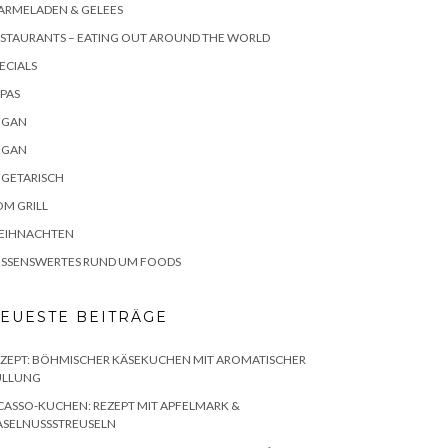
ARMELADEN & GELEES
STAURANTS – EATING OUT AROUND THE WORLD
ECIALS
PAS
EGAN
EGAN
EGETARISCH
M GRILL
EIHNACHTEN
ISSENSWERTES RUND UM FOODS
EUESTE BEITRÄGE
ZEPT: BÖHMISCHER KÄSEKUCHEN MIT AROMATISCHER
ÜLLUNG
CASSO-KUCHEN: REZEPT MIT APFELMARK &
ASELNUSSSTREUSELN