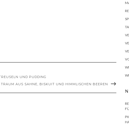
M
RE
SP
TA
V
V
V
VO
W
W
TREUSELN UND PUDDING
N TRAUM AUS SAHNE, BISKUIT UND HIMMLISCHEN BEEREN
N
RE
F
PI
H