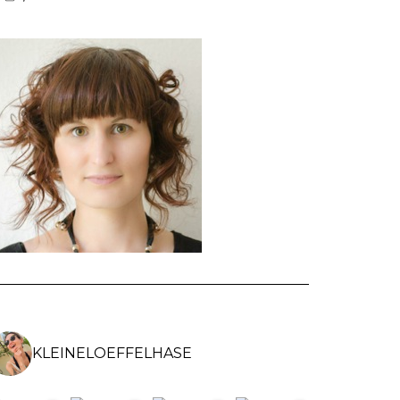
VON
VON
VON
KLEINELOEFFELHASEDE
KLEINELOEFFELHASE
KLEINELOEFFEL
AUF
AUF
AUF
FACEBOOK
INSTAGRAM
PINTEREST
ANZEIGEN
ANZEIGEN
ANZEIGEN
KLEINELOEFFELHASE