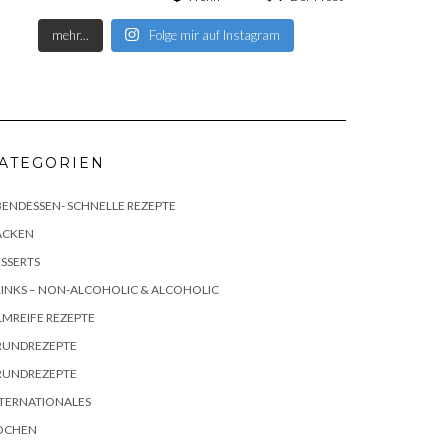
mehr...
Folge mir auf Instagram
ATEGORIEN
ENDESSEN- SCHNELLE REZEPTE
ACKEN
SSERTS
INKS – NON-ALCOHOLIC & ALCOHOLIC
LMREIFE REZEPTE
RUNDREZEPTE
RUNDREZEPTE
TERNATIONALES
OCHEN