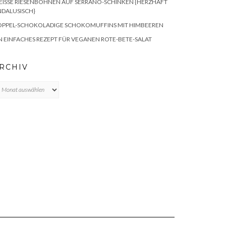
ISSE RIESENBOHNEN AUF SERRANO-SCHINKEN {HERZHAFT A
DALUSISCH}
OPPEL-SCHOKOLADIGE SCHOKOMUFFINS MIT HIMBEEREN
N EINFACHES REZEPT FÜR VEGANEN ROTE-BETE-SALAT
RCHIV
chiv