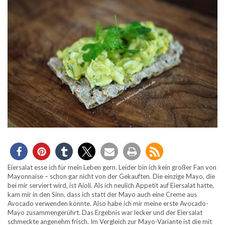
Eiersalat esse ich für mein Leben gern. Leider bin ich kein großer Fan von
Mayonnaise – schon gar nicht von der Gekauften. Die einzige Mayo, die
bei mir serviert wird, ist Aioli. Als ich neulich Appetit auf Eiersalat hatte,
kam mir in den Sinn, dass ich statt der Mayo auch eine Creme aus
Avocado verwenden könnte. Also habe ich mir meine erste Avocado-
Mayo zusammengerührt. Das Ergebnis war lecker und der Eiersalat
schmeckte angenehm frisch. Im Vergleich zur Mayo-Variante ist die mit