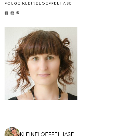
FOLGE KLEINELOEFFELHASE
PROFIL
PROFIL
PROFIL
VON
VON
VON
KLEINELOEFFELHASEDE
KLEINELOEFFELHASE
KLEINELOEFFEL
AUF
AUF
AUF
FACEBOOK
INSTAGRAM
PINTEREST
ANZEIGEN
ANZEIGEN
ANZEIGEN
KLEINELOEFFELHASE