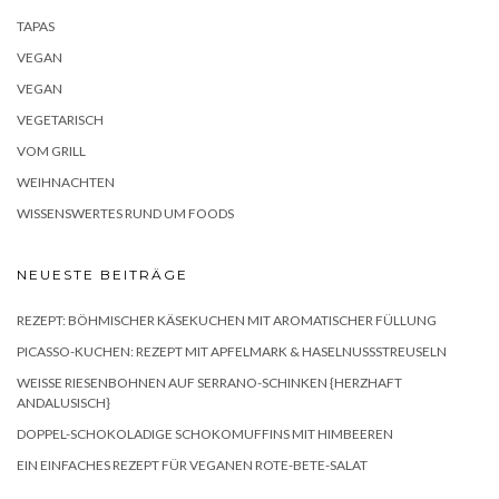
TAPAS
VEGAN
VEGAN
VEGETARISCH
VOM GRILL
WEIHNACHTEN
WISSENSWERTES RUND UM FOODS
NEUESTE BEITRÄGE
REZEPT: BÖHMISCHER KÄSEKUCHEN MIT AROMATISCHER FÜLLUNG
PICASSO-KUCHEN: REZEPT MIT APFELMARK & HASELNUSSSTREUSELN
WEISSE RIESENBOHNEN AUF SERRANO-SCHINKEN {HERZHAFT A
NDALUSISCH}
DOPPEL-SCHOKOLADIGE SCHOKOMUFFINS MIT HIMBEEREN
EIN EINFACHES REZEPT FÜR VEGANEN ROTE-BETE-SALAT