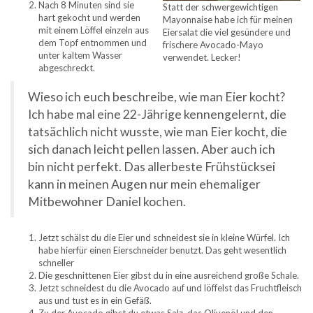
Nach 8 Minuten sind sie
Statt der schwergewichtigen
hart gekocht und werden
Mayonnaise habe ich für meinen
mit einem Löffel einzeln aus
Eiersalat die viel gesündere und
dem Topf entnommen und
frischere Avocado-Mayo
unter kaltem Wasser
verwendet. Lecker!
abgeschreckt.
Wieso ich euch beschreibe, wie man Eier kocht?
Ich habe mal eine 22-Jährige kennengelernt, die
tatsächlich nicht wusste, wie man Eier kocht, die
sich danach leicht pellen lassen. Aber auch ich
bin nicht perfekt. Das allerbeste Frühstücksei
kann in meinen Augen nur mein ehemaliger
Mitbewohner Daniel kochen.
Jetzt schälst du die Eier und schneidest sie in kleine Würfel. Ich
habe hierfür einen Eierschneider benutzt. Das geht wesentlich
schneller
Die geschnittenen Eier gibst du in eine ausreichend große Schale.
Jetzt schneidest du die Avocado auf und löffelst das Fruchtfleisch
aus und tust es in ein Gefäß.