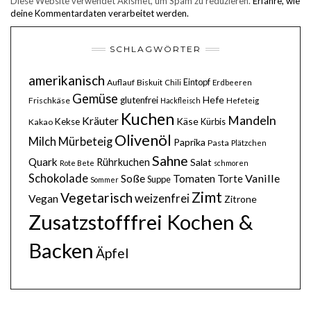
Diese Website verwendet Akismet, um Spam zu reduzieren.
Erfahre, wie
deine Kommentardaten verarbeitet werden.
SCHLAGWÖRTER
amerikanisch
Eintopf
Auflauf
Biskuit
Chili
Erdbeeren
Gemüse
Hefe
glutenfrei
Frischkäse
Hackfleisch
Hefeteig
Kuchen
Mandeln
Kräuter
Käse
Kekse
Kürbis
Kakao
Olivenöl
Milch
Mürbeteig
Paprika
Pasta
Plätzchen
Sahne
Quark
Rührkuchen
Salat
Rote Bete
schmoren
Schokolade
Soße
Vanille
Tomaten
Torte
Suppe
Sommer
Zimt
Vegetarisch
weizenfrei
Vegan
Zitrone
Zusatzstofffrei Kochen &
Backen
Äpfel