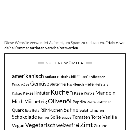
Diese Website verwendet Akismet, um Spam zu reduzieren.
Erfahre, wie
deine Kommentardaten verarbeitet werden.
SCHLAGWÖRTER
amerikanisch
Eintopf
Auflauf
Biskuit
Chili
Erdbeeren
Gemüse
Hefe
glutenfrei
Frischkäse
Hackfleisch
Hefeteig
Kuchen
Mandeln
Kräuter
Käse
Kekse
Kürbis
Kakao
Olivenöl
Milch
Mürbeteig
Paprika
Pasta
Plätzchen
Sahne
Quark
Rührkuchen
Salat
Rote Bete
schmoren
Schokolade
Soße
Vanille
Tomaten
Torte
Suppe
Sommer
Zimt
Vegetarisch
weizenfrei
Vegan
Zitrone