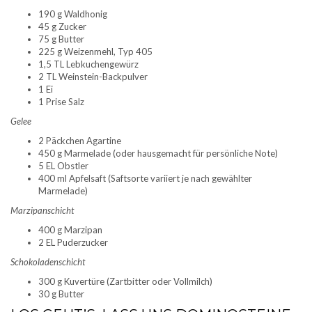
190 g Waldhonig
45 g Zucker
75 g Butter
225 g Weizenmehl, Typ 405
1,5 TL Lebkuchengewürz
2 TL Weinstein-Backpulver
1 Ei
1 Prise Salz
Gelee
2 Päckchen Agartine
450 g Marmelade (oder hausgemacht für persönliche Note)
5 EL Obstler
400 ml Apfelsaft
(Saftsorte variiert je nach gewählter
Marmelade)
Marzipanschicht
400 g Marzipan
2 EL Puderzucker
Schokoladenschicht
300 g Kuvertüre (Zartbitter oder Vollmilch)
30 g Butter