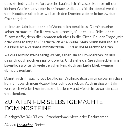
dass sie jedes Jahr sofort welche kaufte. Ich hingegen konnte mit den
kleinen Würfeln lange nichts anfangen. Selbst als ich ihr einmal welche
vom Konditor schenkte, wollte ich den Dominosteinen keine zweite
Chance geben.
Im letzten Jahr kam dann die Wende: Ich beschloss, Dominosteine
selber zu machen. Ein Rezept war schnell gefunden – natürlich ohne
Zusatzstoffe, denn die kommen mir nicht in die Küche. Bei der Frage „mit
oder ohne Marzipan?“ haderte ich eine Weile. Mein Mann bestand auf
die klassische Variante mit Marzipan – und er sollte recht behalten.
Als die Dominosteine fertig waren, sahen sie so unwiderstehlich aus,
dass ich doch noch einmal probierte. Und siehe da: Sie schmeckten mir!
Eigentlich wollte ich viele verschenken, doch am Ende blieb weniger
übrig als geplant.
Damit auch ihr euch diese köstlichen Weihnachtspralinen selber machen
könnt, habe ich mein Rezept hier aufgeschrieben. Auch in diesem Jahr
werde ich wieder Dominosteine backen – und vielleicht sogar ein paar
verschenken.
ZUTATEN FÜR SELBSTGEMACHTE
DOMINOSTEINE
(Blechgröße: 36×33 cm – Standardbackblech oder Backrahmen)
Für den
Lebkuchen
-Boden