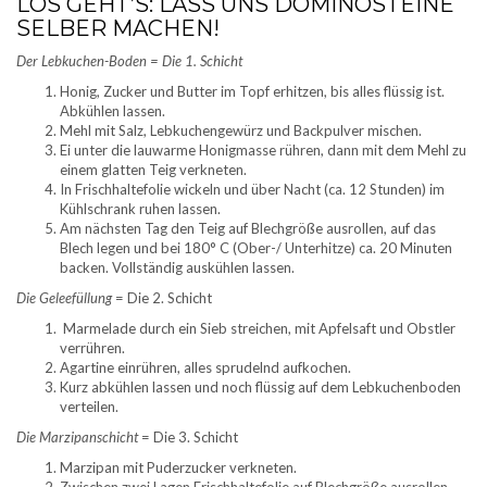
LOS GEHT’S: LASS UNS DOMINOSTEINE
SELBER MACHEN!
Der Lebkuchen-Boden = Die 1. Schicht
Honig, Zucker und Butter im Topf erhitzen, bis alles flüssig ist.
Abkühlen lassen.
Mehl mit Salz, Lebkuchengewürz und Backpulver mischen.
Ei unter die lauwarme Honigmasse rühren, dann mit dem Mehl zu
einem glatten Teig verkneten.
In Frischhaltefolie wickeln und über Nacht (ca. 12 Stunden) im
Kühlschrank ruhen lassen.
Am nächsten Tag den Teig auf Blechgröße ausrollen, auf das
Blech legen und bei 180° C (Ober-/ Unterhitze) ca. 20 Minuten
backen. Vollständig auskühlen lassen.
Die Geleefüllung
= Die 2. Schicht
Marmelade durch ein Sieb streichen, mit Apfelsaft und Obstler
verrühren.
Agartine einrühren, alles sprudelnd aufkochen.
Kurz abkühlen lassen und noch flüssig auf dem Lebkuchenboden
verteilen.
Die Marzipanschicht
= Die 3. Schicht
Marzipan mit Puderzucker verkneten.