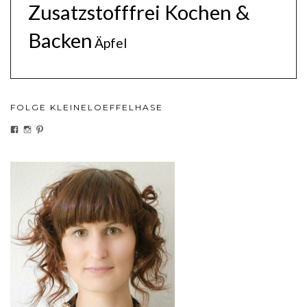
Zusatzstofffrei Kochen &
Backen
Äpfel
FOLGE KLEINELOEFFELHASE
PROFIL
PROFIL
PROFIL
VON
VON
VON
KLEINELOEFFELHASEDE
KLEINELOEFFELHASE
KLEINELOEFFEL
AUF
AUF
AUF
FACEBOOK
INSTAGRAM
PINTEREST
ANZEIGEN
ANZEIGEN
ANZEIGEN