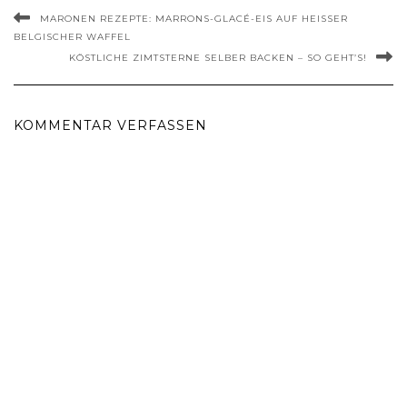
MARONEN REZEPTE: MARRONS-GLACÉ-EIS AUF HEISSER B
ELGISCHER WAFFEL
KÖSTLICHE ZIMTSTERNE SELBER BACKEN – SO GEHT’S!
KOMMENTAR VERFASSEN