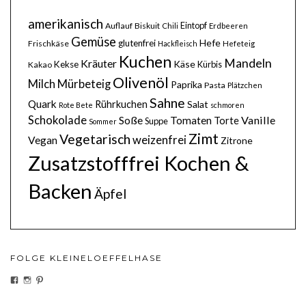
amerikanisch
Eintopf
Auflauf
Biskuit
Chili
Erdbeeren
Gemüse
Hefe
glutenfrei
Frischkäse
Hackfleisch
Hefeteig
Kuchen
Mandeln
Kräuter
Käse
Kekse
Kürbis
Kakao
Olivenöl
Milch
Mürbeteig
Paprika
Pasta
Plätzchen
Sahne
Quark
Rührkuchen
Salat
Rote Bete
schmoren
Schokolade
Soße
Vanille
Tomaten
Torte
Suppe
Sommer
Zimt
Vegetarisch
weizenfrei
Vegan
Zitrone
Zusatzstofffrei Kochen &
Backen
Äpfel
FOLGE KLEINELOEFFELHASE
PROFIL
PROFIL
PROFIL
VON
VON
VON
KLEINELOEFFELHASEDE
KLEINELOEFFELHASE
KLEINELOEFFEL
AUF
AUF
AUF