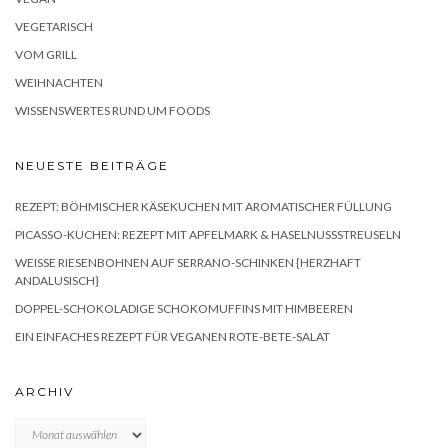
VEGETARISCH
VOM GRILL
WEIHNACHTEN
WISSENSWERTES RUND UM FOODS
NEUESTE BEITRÄGE
REZEPT: BÖHMISCHER KÄSEKUCHEN MIT AROMATISCHER FÜLLUNG
PICASSO-KUCHEN: REZEPT MIT APFELMARK & HASELNUSSSTREUSELN
WEISSE RIESENBOHNEN AUF SERRANO-SCHINKEN {HERZHAFT A
NDALUSISCH}
DOPPEL-SCHOKOLADIGE SCHOKOMUFFINS MIT HIMBEEREN
EIN EINFACHES REZEPT FÜR VEGANEN ROTE-BETE-SALAT
ARCHIV
Archiv