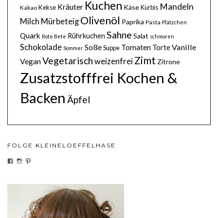
Kuchen
Mandeln
Kräuter
Käse
Kekse
Kürbis
Kakao
Olivenöl
Milch
Mürbeteig
Paprika
Pasta
Plätzchen
Sahne
Quark
Rührkuchen
Salat
Rote Bete
schmoren
Schokolade
Soße
Vanille
Tomaten
Torte
Suppe
Sommer
Zimt
Vegetarisch
weizenfrei
Vegan
Zitrone
Zusatzstofffrei Kochen &
Backen
Äpfel
FOLGE KLEINELOEFFELHASE
PROFIL
PROFIL
PROFIL
VON
VON
VON
KLEINELOEFFELHASEDE
KLEINELOEFFELHASE
KLEINELOEFFEL
AUF
AUF
AUF
FACEBOOK
INSTAGRAM
PINTEREST
ANZEIGEN
ANZEIGEN
ANZEIGEN