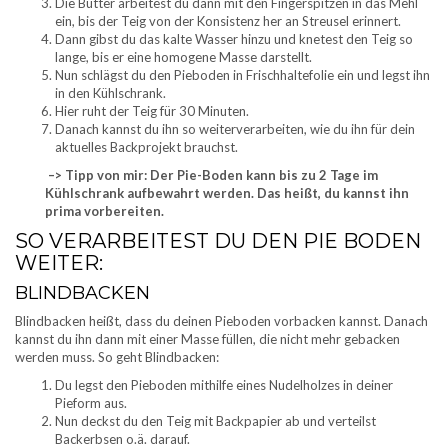
Die Butter arbeitest du dann mit den Fingerspitzen in das Mehl
ein, bis der Teig von der Konsistenz her an Streusel erinnert.
Dann gibst du das kalte Wasser hinzu und knetest den Teig so
lange, bis er eine homogene Masse darstellt.
Nun schlägst du den Pieboden in Frischhaltefolie ein und legst ihn
in den Kühlschrank.
Hier ruht der Teig für 30 Minuten.
Danach kannst du ihn so weiterverarbeiten, wie du ihn für dein
aktuelles Backprojekt brauchst.
–> Tipp von mir: Der Pie-Boden kann bis zu 2 Tage im
Kühlschrank aufbewahrt werden. Das heißt, du kannst ihn
prima vorbereiten.
SO VERARBEITEST DU DEN PIE BODEN
WEITER:
BLINDBACKEN
Blindbacken heißt, dass du deinen Pieboden vorbacken kannst. Danach
kannst du ihn dann mit einer Masse füllen, die nicht mehr gebacken
werden muss. So geht Blindbacken:
Du legst den Pieboden mithilfe eines Nudelholzes in deiner
Pieform aus.
Nun deckst du den Teig mit Backpapier ab und verteilst
Backerbsen o.ä. darauf.