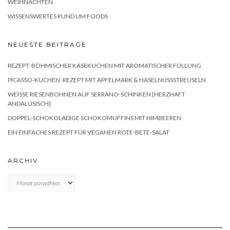
WEIHNACHTEN
WISSENSWERTES RUND UM FOODS
NEUESTE BEITRÄGE
REZEPT: BÖHMISCHER KÄSEKUCHEN MIT AROMATISCHER FÜLLUNG
PICASSO-KUCHEN: REZEPT MIT APFELMARK & HASELNUSSSTREUSELN
WEISSE RIESENBOHNEN AUF SERRANO-SCHINKEN {HERZHAFT A
NDALUSISCH}
DOPPEL-SCHOKOLADIGE SCHOKOMUFFINS MIT HIMBEEREN
EIN EINFACHES REZEPT FÜR VEGANEN ROTE-BETE-SALAT
ARCHIV
Archiv