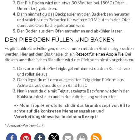
Der Pie-Boden wird nun etwa 30 Minuten bei 180°C (Ober-
Unterhitze) gebacken.
Dann nimmst du das Backpapier mit den Backerbsen herunter
und schiebst den Pieboden für weitere 10 Minuten in den Ofen,
damit die Oberfläche goldbraun wird.
Den Boden aus dem Ofen entnehmen und abkühlen lassen.
DEN PIEBODEN FÜLLEN UND BACKEN
Es gibt zahlreiche Füllungen, die zusammen mit dem Boden abgebacken
werden. Hier auf dem Blog habe ich ein
Rezept für einen Apple Pie
. Bei
diesem amerikanischen Klassiker wird der Pieboden nicht vorgebacken.
Die vorbereitete Pie-Teigkugel entnimmst du dem Kühlschrank
und rollst sie aus.
Dann legst du mit dem ausgerollten Teig deine Pieform aus.
Achte darauf, dass du einen Rand hast.
Nun kannst du die mit Teig ausgelegte Backform wieder in den
Kühlschrank stellen und in Ruhe die Füllung vorbereiten.
–> Mein Tipp: Hier stelle ich dir das Grundrezept vor. Bitte
achte auf die konkreten Mengenangaben und
Verarbeitungshinweise in deinem Rezept!
* Amazon-Partner-Link