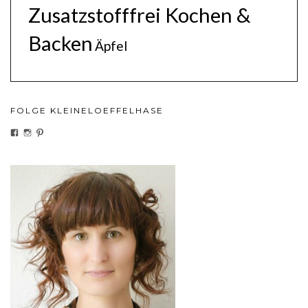
Zusatzstofffrei Kochen &
Backen
Äpfel
FOLGE KLEINELOEFFELHASE
PROFIL
PROFIL
PROFIL
VON
VON
VON
KLEINELOEFFELHASEDE
KLEINELOEFFELHASE
KLEINELOEFFEL
AUF
AUF
AUF
FACEBOOK
INSTAGRAM
PINTEREST
ANZEIGEN
ANZEIGEN
ANZEIGEN