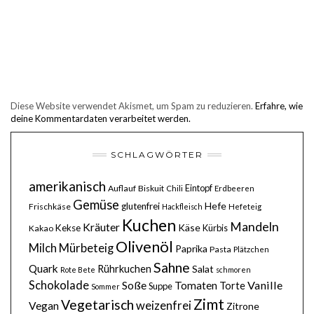
Diese Website verwendet Akismet, um Spam zu reduzieren.
Erfahre, wie
deine Kommentardaten verarbeitet werden.
SCHLAGWÖRTER
amerikanisch
Eintopf
Auflauf
Biskuit
Chili
Erdbeeren
Gemüse
Hefe
glutenfrei
Frischkäse
Hackfleisch
Hefeteig
Kuchen
Mandeln
Kräuter
Käse
Kekse
Kürbis
Kakao
Olivenöl
Milch
Mürbeteig
Paprika
Pasta
Plätzchen
Sahne
Quark
Rührkuchen
Salat
Rote Bete
schmoren
Schokolade
Soße
Vanille
Tomaten
Torte
Suppe
Sommer
Zimt
Vegetarisch
weizenfrei
Vegan
Zitrone