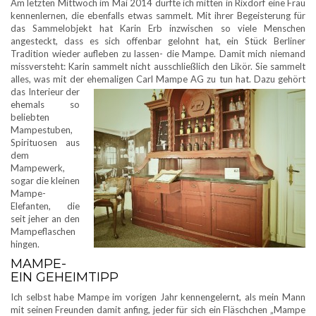
Am letzten Mittwoch im Mai 2014 durfte ich mitten in Rixdorf eine Frau
kennenlernen, die ebenfalls etwas sammelt. Mit ihrer Begeisterung für
das Sammelobjekt hat Karin Erb inzwischen so viele Menschen
angesteckt, dass es sich offenbar gelohnt hat, ein Stück Berliner
Tradition wieder aufleben zu lassen- die Mampe. Damit mich niemand
missversteht: Karin sammelt nicht ausschließlich den Likör. Sie sammelt
alles, was mit der ehemaligen Carl Mampe AG zu tun hat.
Dazu gehört
das Interieur der
ehemals so
beliebten
Mampestuben,
Spirituosen aus
dem
Mampewerk,
sogar die kleinen
Mampe-
Elefanten, die
seit jeher an den
Mampeflaschen
hingen.
MAMPE-
EIN GEHEIMTIPP
Ich selbst habe Mampe im vorigen Jahr kennengelernt, als mein Mann
mit seinen Freunden damit anfing, jeder für sich ein Fläschchen „Mampe