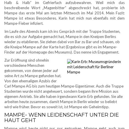
Halb & Halb“ im Gefrierfach aufzubewahren. Weil mich das
beschreibende Wort „Magenbitter“ abgeschreckt hat, probierte ich
Mampe das erste Mal am letzten Mittwoch im Mai 2014. Mein Fazit:
Mampe ist etwas Besonderes. Karin hat mich nun ebenfalls mit dem
Mampe-Fieber infiziert.
Im Laufe des Abends kam ich ins Gespräch mit der Truppe Studenten,
die es sich zur Aufgabe gemacht hat, Mampe in den Kneipen Berlins
wieder zu etablieren. Sie ziehen dabei von Bar zu Bar und schauen, ob
die Kneipe Mampe auf der Karte hat (Ergebnisse gibt es im Mampe-
Finder auf der Homepage des Museums). Das nenne ich Engagement.
Zur Eröffnung sind ohnehin
verschiedene Menschen
gekommen, von denen jeder auf
seine Art zu Mampe gefunden hat.
Von den ehemaligen Azubis der
Carl Mampe AG bis zum heutigen Mampe-Eigentümer. Auch die Truppe
Studenten wurde nicht angeheuert, sondern begann ihre Mission aus
eigenem Antrieb. Sie alle haben irgendwann Karin Erb gefunden. Sie alle
arbeiten heute zusammen, damit Mampe in Berlin wieder so beliebt
wird wie früher. Bevor es soweit ist, ist Mampe ein Geheimtipp.
MAMPE- WENN LEIDENSCHAFT UNTER DIE
HAUT GEHT
Mampe wird heute nicht nur pur getrunken, Mampe geht auch zum