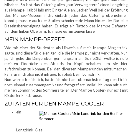
Mischen. So bot das Catering allen „pur-Verweigerern“ einen Longdring
aus Mampe Halb&Halb mit Ginger Ale an. Lecker. Weil bei der Eröffnung
des Mampe-Museum nicht einfach jeder das Catering übernehmen
konnte, musste auch der Stullen schmierende Mann hinter der Bar eine
Daseinsberechtigung haben. Er trägt ein Tattoo des Mampe-Elefanten
auf dem linken Oberarm. Ich habe es mir zeigen lassen.
MEIN MAMPE-REZEPT
Wie mir einer der Studenten als Hinweis auf mein Mampe-Mixgetränk
sagte, sind diese für diejenigen, die die Mampe pur nicht verkraften. Nun
ja, ich gehe die Dinge eben gern langsam an. Schließlich wollte ich die
meisten Eindrücke des Abends im Kopf behalten, um sie hier
aufschreiben zu können. Bei den diversen Mamperunden mitzumachen,
kam für mich also nicht infrage. Ich blieb beim Longdrink.
Nun wäre ich nicht ich, hätte ich nicht am übernächsten Tag den Drink
noch einmal zusammengemixt und fotografiert. Voilà! Ich kann mit euch
meinen Longdrink des Sommers teilen: Der Mampe Cooler- nur echt mit
Rixdorfer Fassbrause.
ZUTATEN FÜR DEN MAMPE-COOLER:
ein
Longdrink-Glas